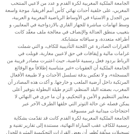
الجامعة الملكية المغربية لكرة القدم و عدد من لاعبي المنتخب
المغربي، على خلفية أحداث نهائي كأس أمم أفريقيا، موجة واسعة
من الجدل و الاستياء في الأوساط الرياضية المغربية و العربية،
وسط اتهامات مباشرة للجهاز القاري بالازدواجية في المعايير، و
بتغييب منطق العدالة والإنصاف في معالجة ملف معقّد كانت
أطرافه متعددة، و سياقاته متشابكة.
القرارات الصادرة عن اللجنة التأديبية للكاف، و التي شملت
غرامات مالية و إيقافات في حق لاعبين مغاربة، قوبلت في
الرباط بردود فعل رسمية غاضبة، حيث اعتبرت مصادر قريبة من
الجامعة الملكية أن العقوبات «غير متناسبة إطلاقاً مع الوقائع
المسجلة»، و لا تعكس بدقة تسلسل الأحداث و لا طبيعة الأفعال
المرتكبة داخل أرضية الملعب و خارجها. و أكدت هذه المصادر أن
المغرب، بصفته البلد المنظم، التزم طيلة البطولة بتوفير أعلى
معايير التنظيم و الأمن و التحكيم، و أن ما جرى في النهائي لا
يمكن فصله عن حالة التوتر التي خلقها الطرف الآخر عبر
احتجاجات ميدانية غير مسبوقة.
الجامعة الملكية المغربية لكرة القدم كانت قد تقدّمت بشكاية
رسمية للكاف عقب المباراة النهائية، مستندة إلى تقارير تقنية و
تسجيلات موثّقة تُظهر أن بعض القرارات التحكيمية المثيرة للجدل