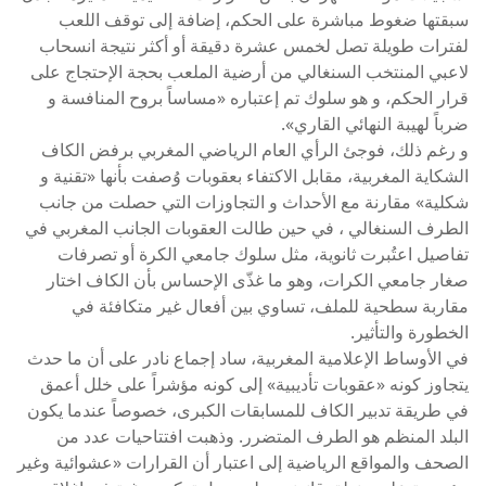
سبقتها ضغوط مباشرة على الحكم، إضافة إلى توقف اللعب
لفترات طويلة تصل لخمس عشرة دقيقة أو أكثر نتيجة انسحاب
لاعبي المنتخب السنغالي من أرضية الملعب بحجة الإحتجاج على
قرار الحكم، و هو سلوك تم إعتباره «مساساً بروح المنافسة و
ضرباً لهيبة النهائي القاري».
و رغم ذلك، فوجئ الرأي العام الرياضي المغربي برفض الكاف
الشكاية المغربية، مقابل الاكتفاء بعقوبات وُصفت بأنها «تقنية و
شكلية» مقارنة مع الأحداث و التجاوزات التي حصلت من جانب
الطرف السنغالي ، في حين طالت العقوبات الجانب المغربي في
تفاصيل اعتُبرت ثانوية، مثل سلوك جامعي الكرة أو تصرفات
صغار جامعي الكرات، وهو ما غذّى الإحساس بأن الكاف اختار
مقاربة سطحية للملف، تساوي بين أفعال غير متكافئة في
الخطورة والتأثير.
في الأوساط الإعلامية المغربية، ساد إجماع نادر على أن ما حدث
يتجاوز كونه «عقوبات تأديبية» إلى كونه مؤشراً على خلل أعمق
في طريقة تدبير الكاف للمسابقات الكبرى، خصوصاً عندما يكون
البلد المنظم هو الطرف المتضرر. وذهبت افتتاحيات عدد من
الصحف والمواقع الرياضية إلى اعتبار أن القرارات «عشوائية وغير