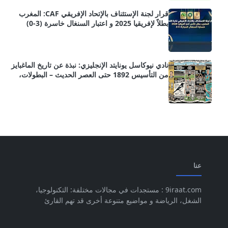
قرار لجنة الإستئناف بالإتحاد الإفريقي CAF: المغرب
بطلاً لإفريقيا 2025 و اعتبار السنغال خاسرة (3-0)
بسبب خرق المادتين 82 و 84 من اللوائح الانضباطية و
التنظيمية
نادي نيوكاسل يونايتد الإنجليزي: نبذة عن تاريخ الماغبايز
من التأسيس 1892 حتى العصر الحديث – البطولات،
النجوم، و المواسم الحاسمة.
عنا
9iraat.com : مستجدات في مجالات مختلفة: التكنولوجيا،
الشغل، الرياضة و مواضيع متنوعة أخرى قد تهم القارئ