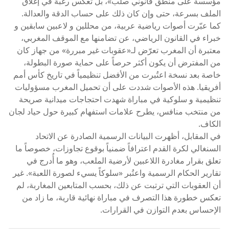
مؤسسة على منطق قانوني صلب»، بل تعكس رغبة في إغلاق
الملف بسرعة، حتى وإن كان ذلك على حساب الدقة والعدالة.
كما عبّرت أصوات رياضية عربية، من محللين و لاعبين سابقين و
خبراء في القانون الرياضي، عن تضامنها مع الموقف المغربي،
معتبرة أن المغرب تعرّض لـ«عقوبات غير مبررة» من جهاز كان
من المفترض أن يكون أكثر حرصاً على حماية صورة البطولة،
خاصة بعد نسخة اعتُبرت من الأفضل تنظيمياً في تاريخ كأس أمم
أفريقيا. هذه الأصوات شددت على أن تحميل المغرب مسؤوليات
تنظيمية و سلوكية في مباراة شهدت احتجاجات ميدانية صريحة
من منتخب منافس، يطرح علامات استفهام كبيرة حول حياد لجان
الكاف.
في المقابل، أظهرت البيانات الرسمية الصادرة عن الاتحاد
السنغالي لكرة القدم اعترافاً ضمنياً بوقوع تجاوزات، خصوصاً ما
تعلق بقرار مغادرة اللاعبين لأرضية الملعب، وهو ما أُدرج في
تقارير الحكام الرسمية واعتُبر «سلوكاً يسيء لصورة اللعبة». غير
أن العقوبات التي ترتبت عن ذلك، بحسب المتابعين المغاربة، لم
تعكس خطورة هذا التصرف في مباراة نهائية قارية، ما زاد من
الإحساس بعدم التوازن في القرارات.