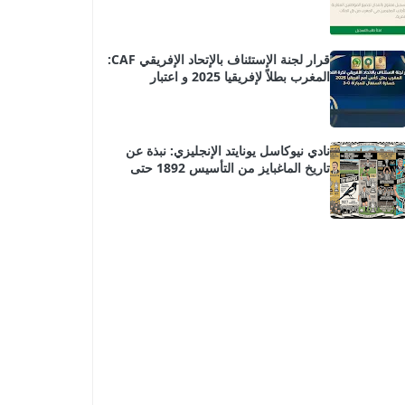
الحصول على الدعم RSU و RNP
قرار لجنة الإستئناف بالإتحاد الإفريقي CAF:
المغرب بطلاً لإفريقيا 2025 و اعتبار
السنغال خاسرة (3-0) بسبب خرق المادتين
82 و 84 من اللوائح الانضباطية و التنظيمية
نادي نيوكاسل يونايتد الإنجليزي: نبذة عن
تاريخ الماغبايز من التأسيس 1892 حتى
العصر الحديث – البطولات، النجوم، و
المواسم الحاسمة.