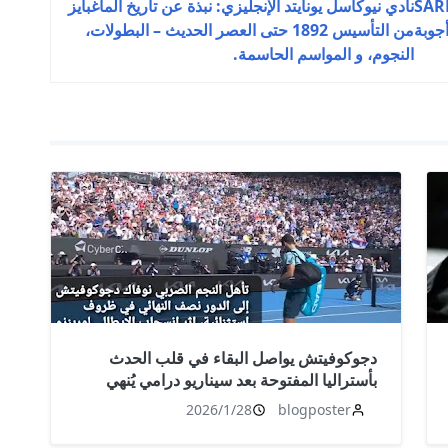
ذات المسؤولية المحدودة بمشغل واحد (SARL
نادي نيوكاسل يونايتد الإنجليزي: نبذة عن تاريخ الماغبايز
من التأسيس 1892 حتى العصر الحديث – البطولات،
النجوم، و المواسم الحاسمة.
دجوكوفيتش يواصل البقاء في قلب الحدث
بأستراليا المفتوحة بعد سيناريو درامي يُنهي
مشوار موسيتي
2026/1/28
blogposter