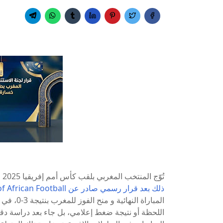
تُوّج المنتخب المغربي بلقب كأس أمم إفريقيا 2025 في واحدة من أكثر النهايات إثارة للجدل في تاريخ البطولة، و
ذلك بعد قرار رسمي صادر عن Confederation of African Football
المباراة 
اللحظة أو نتيجة ضغط إعلامي، بل جاء بعد دراسة دقي