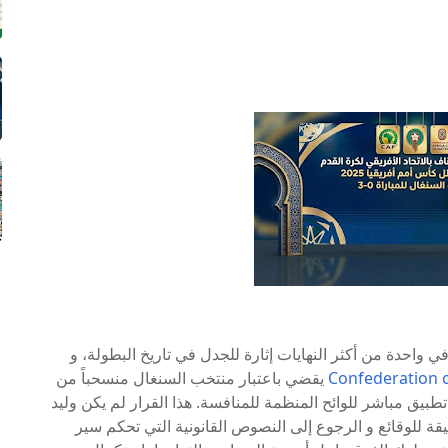
يقضي باعتبار منتخب السنغال منسحباً من
النهائية و منح الفوز للمغرب بنتيجة 3-0، في تطبيق مباشر للوائح المنظمة للمنافسة. هذا القرار لم يكن وليد
قة للوقائع و الرجوع إلى النصوص القانونية التي تحكم سير