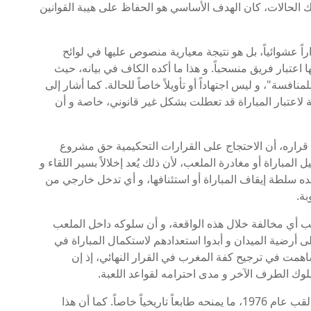
 الحالات، كان الهدف الأساسي هو الحفاظ على هيبة القوانين
صائية، فإن اعتماد نتيجة 3-0 ليس قراراً عشوائياً، بل هو نتيجة معيارية منصوص عليها في لوائح
 اعتبار فريق منسحباً. و هذا ما أكده الكاف في بيانه، حيث
منافسة"، و ليس اجتهاداً أو تأويلاً خاصاً للحالة. كما أشار إلى
 لاعتبار المباراة قد تعطلت بشكل غير قانوني، خاصة و أن
ي قراره، أن الاحتجاج على القرارات التحكيمية حق مشروع
لمباراة أو مغادرة الملعب، لأن ذلك يُعد إخلالاً بسير اللقاء و
ده سلطة إيقاف المباراة أو استئنافها، و أي تدخل خارجي من
بة.
ب أي مخالفة خلال هذه الواقعة، و أن سلوكه داخل الملعب
ى أرضية الميدان و أبدوا استعدادهم لاستكمال المباراة في
 ساهمت في ترجيح كفة المغرب في القرار النهائي، إذ إن
سلوك الطرف الآخر و مدى احترامه لقواعد اللعبة.
هذا التتويج يُعد الثاني في تاريخ المنتخب المغربي بعد لقب عام 1976، ما يمنحه طابعاً تاريخياً خاصاً. كما أن هذا