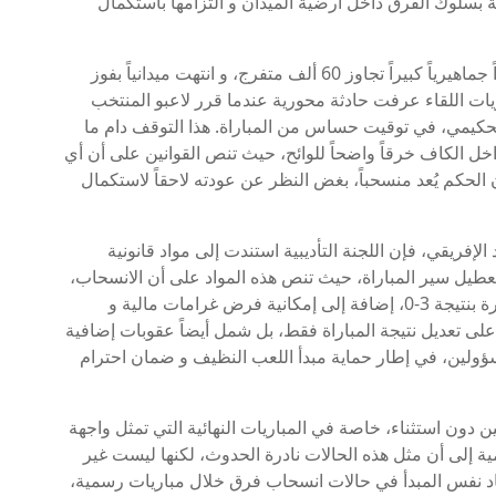
ة بسلوك الفرق داخل أرضية الميدان و التزامها باستكمال
المباراة النهائية التي جمعت المنتخبين شهدت حضوراً جماهيرياً كبيراً تجاوز 60 ألف متفرج، و انتهت ميدانياً بفوز
 غير أن مجريات اللقاء عرفت حادثة محورية عندما قرر لاعبو المنتخب
تحكيمي، في توقيت حساس من المباراة. هذا التوقف دام ما
تصة داخل الكاف خرقاً واضحاً للوائح، حيث تنص القوانين على أن أي
لحكم يُعد منسحباً، بغض النظر عن عودته لاحقاً لاستكمال
لإفريقي، فإن اللجنة التأديبية استندت إلى مواد قانونية
تعطيل سير المباراة، حيث تنص هذه المواد على أن الانسحاب،
سواء كان كلياً أو مؤقتاً، يُعرض الفريق لعقوبة الخسارة بنتيجة 3-0، إضافة إلى إمكانية فرض غرامات مالية و
على تعديل نتيجة المباراة فقط، بل شمل أيضاً عقوبات إضافية
سؤولين، في إطار حماية مبدأ اللعب النظيف و ضمان احترام
ن دون استثناء، خاصة في المباريات النهائية التي تمثل واجهة
مية إلى أن مثل هذه الحالات نادرة الحدوث، لكنها ليست غير
د نفس المبدأ في حالات انسحاب فرق خلال مباريات رسمية،