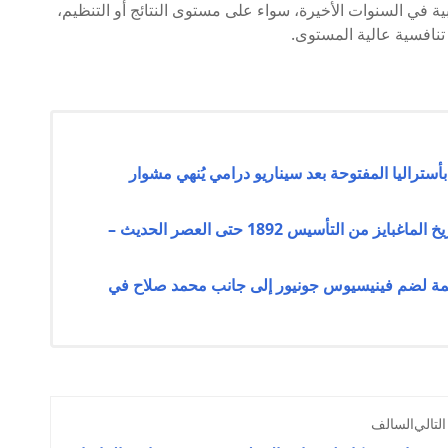
ة في السنوات الأخيرة، سواء على مستوى النتائج أو التنظيم،
 تنافسية عالية المستوى.
تراليا المفتوحة بعد سيناريو درامي يُنهي مشوار
نادي نيوكاسل يونايتد الإنجليزي: نبذة عن تاريخ الماغبايز من التأسيس 1892 حتى العصر الحديث –
ة لضم فينيسيوس جونيور إلى جانب محمد صلاح في
التالي
السالف